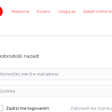
Naslovna
Kursevi
Uloguj se
Zakaži online k
obrodošli nazad!
Zaboravili ste lozink
Zadrzi me logovanim