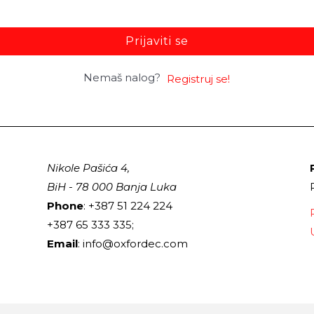
Prijaviti se
Nemaš nalog?
Registruj se!
Nikole Pašića 4,
BiH - 78 000 Banja Luka
Phone
: +387 51 224 224
+387 65 333 335;
Email
: info@oxfordec.com