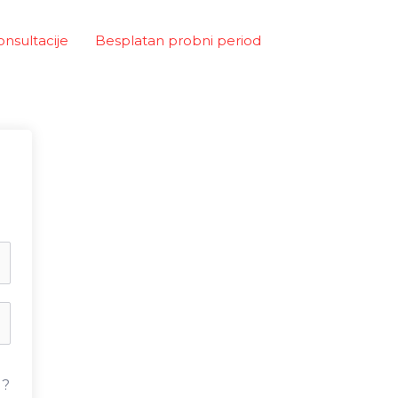
onsultacije
Besplatan probni period
u?