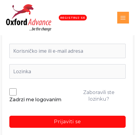
REGISTRUJ SE
Dobrodošli nazad!
Zaboravili ste
lozinku?
Zadrzi me logovanim
Prijaviti se