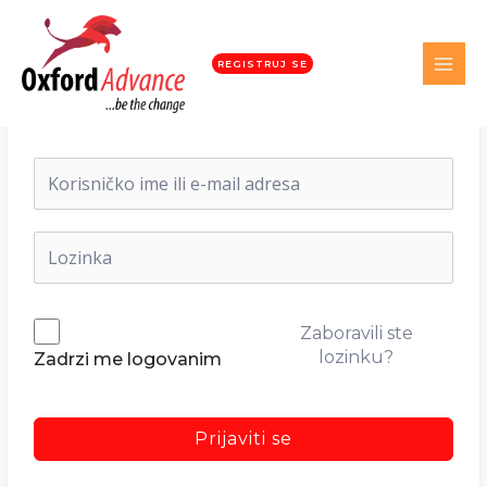
REGISTRUJ SE
Dobrodošli nazad!
Zaboravili ste
lozinku?
Zadrzi me logovanim
Prijaviti se