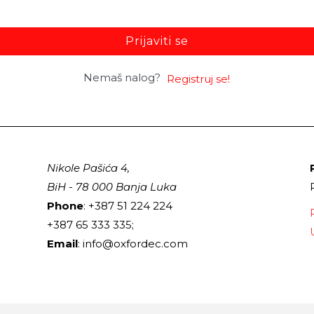
Prijaviti se
Nemaš nalog?
Registruj se!
Nikole Pašića 4,
BiH - 78 000 Banja Luka
Phone
: +387 51 224 224
+387 65 333 335;
Email
: info@oxfordec.com