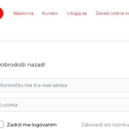
Naslovna
Kursevi
Uloguj se
Zakaži online k
obrodošli nazad!
Zaboravili ste lozink
Zadrzi me logovanim