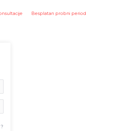
onsultacije
Besplatan probni period
u?