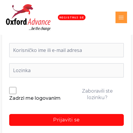
REGISTRUJ SE
Dobrodošli nazad!
Zaboravili ste
lozinku?
Zadrzi me logovanim
Prijaviti se