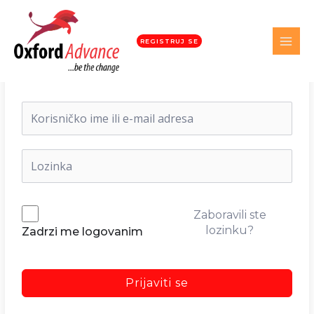
REGISTRUJ SE
Dobrodošli nazad!
Zaboravili ste
lozinku?
Zadrzi me logovanim
Prijaviti se