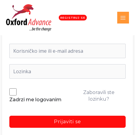
REGISTRUJ SE
Dobrodošli nazad!
Zaboravili ste
lozinku?
Zadrzi me logovanim
Prijaviti se