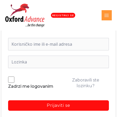
REGISTRUJ SE
Dobrodošli nazad!
Zaboravili ste
lozinku?
Zadrzi me logovanim
Prijaviti se