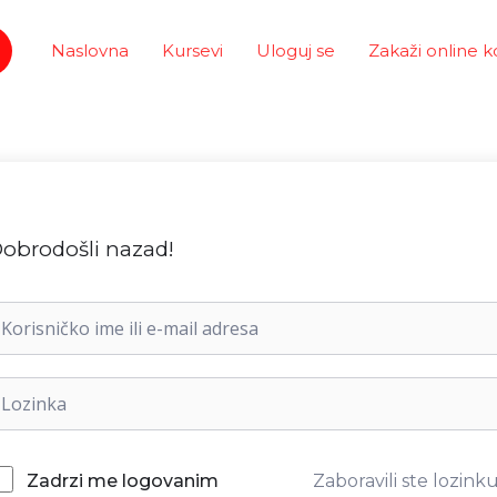
Naslovna
Kursevi
Uloguj se
Zakaži online k
obrodošli nazad!
Zaboravili ste lozink
Zadrzi me logovanim