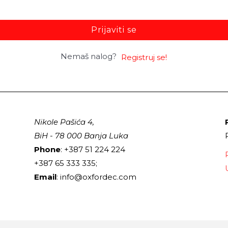
Prijaviti se
Nemaš nalog?
Registruj se!
Nikole Pašića 4,
BiH - 78 000 Banja Luka
Phone
: +387 51 224 224
+387 65 333 335;
Email
: info@oxfordec.com