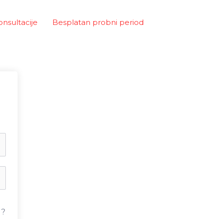
onsultacije
Besplatan probni period
u?