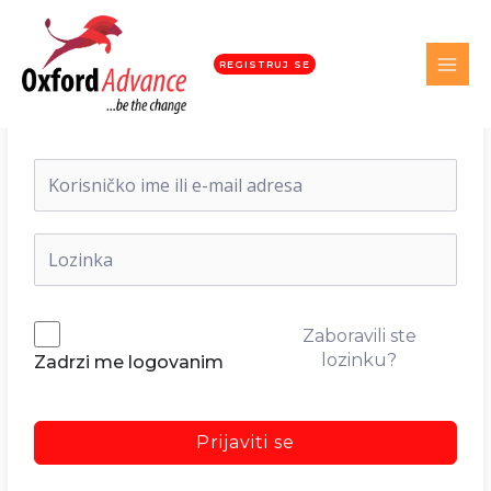
REGISTRUJ SE
Dobrodošli nazad!
Zaboravili ste
lozinku?
Zadrzi me logovanim
Prijaviti se