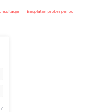
onsultacije
Besplatan probni period
u?