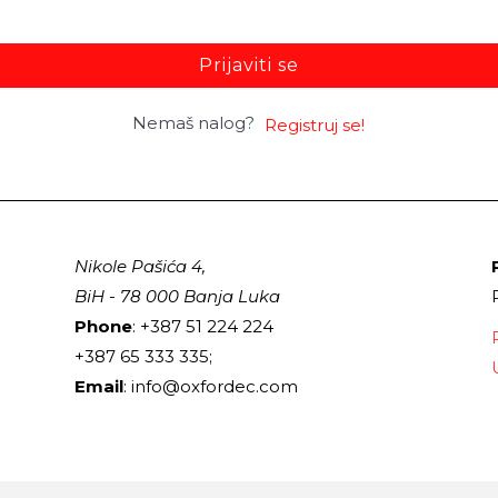
Prijaviti se
Nemaš nalog?
Registruj se!
Nikole Pašića 4,
BiH - 78 000 Banja Luka
Phone
: +387 51 224 224
+387 65 333 335;
Email
: info@oxfordec.com