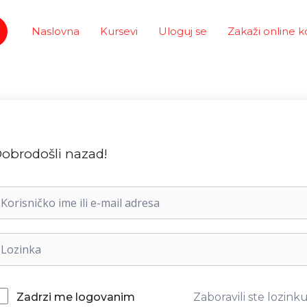
Naslovna
Kursevi
Uloguj se
Zakaži online k
obrodošli nazad!
Zaboravili ste lozink
Zadrzi me logovanim