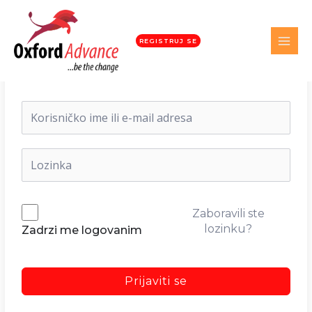
REGISTRUJ SE
Dobrodošli nazad!
Zaboravili ste
lozinku?
Zadrzi me logovanim
Prijaviti se