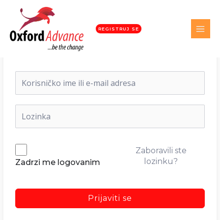
REGISTRUJ SE
Dobrodošli nazad!
Zaboravili ste
lozinku?
Zadrzi me logovanim
Prijaviti se