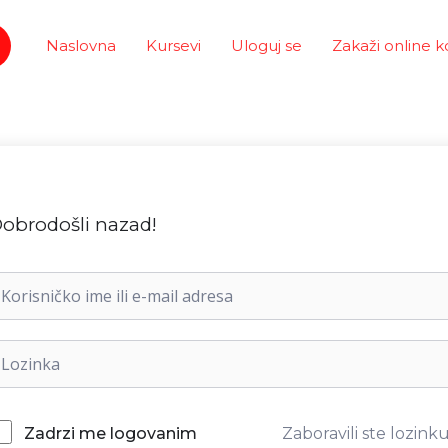
Naslovna
Kursevi
Uloguj se
Zakaži online k
obrodošli nazad!
Zaboravili ste lozink
Zadrzi me logovanim