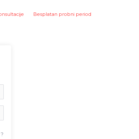
onsultacije
Besplatan probni period
u?