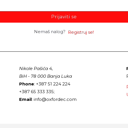
Prijaviti se
Nemaš nalog?
Registruj se!
Nikole Pašića 4,
BiH - 78 000 Banja Luka
Phone
: +387 51 224 224
+387 65 333 335;
Email
: info@oxfordec.com