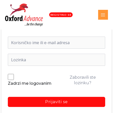
REGISTRUJ SE
Dobrodošli nazad!
Zaboravili ste
lozinku?
Zadrzi me logovanim
Prijaviti se