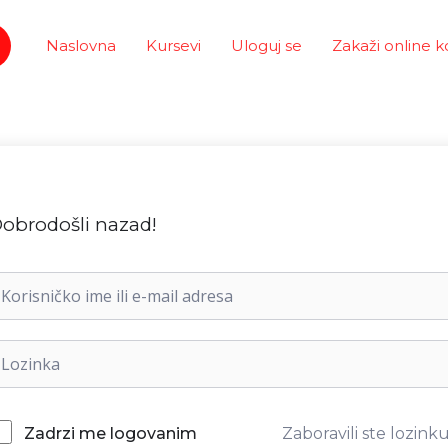
Naslovna
Kursevi
Uloguj se
Zakaži online k
obrodošli nazad!
Zaboravili ste lozink
Zadrzi me logovanim