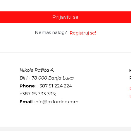
Prijaviti se
Nemaš nalog?
Registruj se!
Nikole Pašića 4,
BiH - 78 000 Banja Luka
Phone
: +387 51 224 224
+387 65 333 335;
Email
: info@oxfordec.com