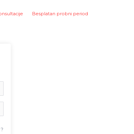
onsultacije
Besplatan probni period
u?