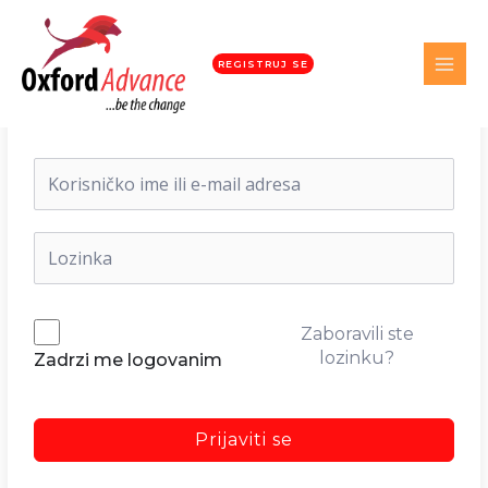
REGISTRUJ SE
Dobrodošli nazad!
Zaboravili ste
lozinku?
Zadrzi me logovanim
Prijaviti se