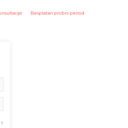
onsultacije
Besplatan probni period
u?