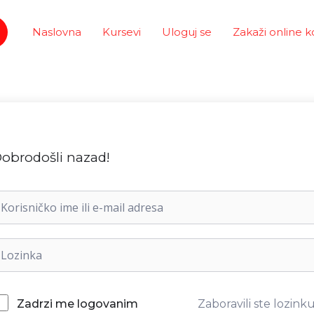
Naslovna
Kursevi
Uloguj se
Zakaži online k
obrodošli nazad!
Zaboravili ste lozink
Zadrzi me logovanim