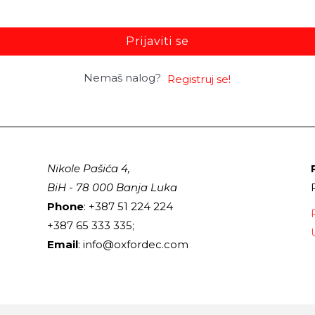
Prijaviti se
Nemaš nalog?
Registruj se!
Nikole Pašića 4,
BiH - 78 000 Banja Luka
Phone
: +387 51 224 224
+387 65 333 335;
Email
: info@oxfordec.com