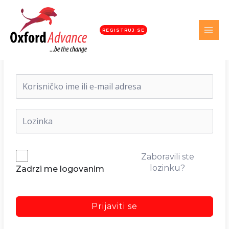
REGISTRUJ SE
Dobrodošli nazad!
Zaboravili ste
lozinku?
Zadrzi me logovanim
Prijaviti se