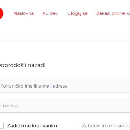
Naslovna
Kursevi
Uloguj se
Zakaži online k
obrodošli nazad!
Zaboravili ste lozink
Zadrzi me logovanim