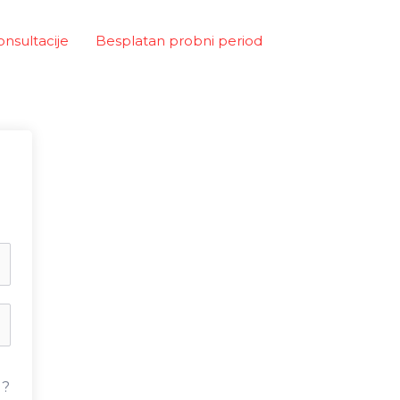
onsultacije
Besplatan probni period
u?