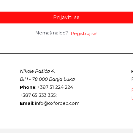
Prijaviti se
Nemaš nalog?
Registruj se!
Nikole Pašića 4,
BiH - 78 000 Banja Luka
Phone
: +387 51 224 224
+387 65 333 335;
Email
: info@oxfordec.com