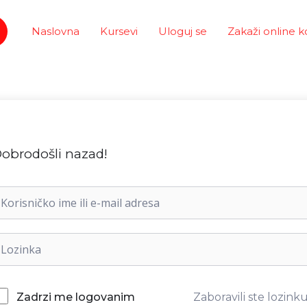
Naslovna
Kursevi
Uloguj se
Zakaži online k
obrodošli nazad!
Zaboravili ste lozink
Zadrzi me logovanim