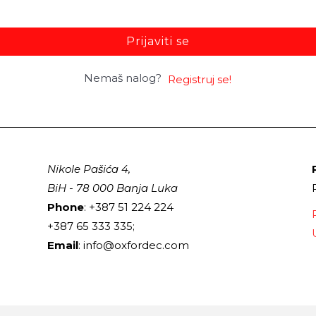
Prijaviti se
Nemaš nalog?
Registruj se!
Nikole Pašića 4,
BiH - 78 000 Banja Luka
Phone
: +387 51 224 224
+387 65 333 335;
Email
: info@oxfordec.com