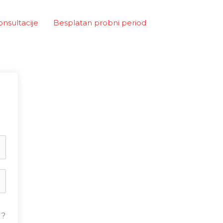
onsultacije
Besplatan probni period
u?