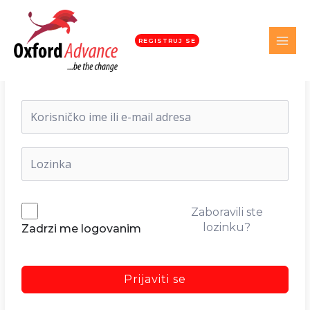
REGISTRUJ SE
Dobrodošli nazad!
Zaboravili ste
lozinku?
Zadrzi me logovanim
Prijaviti se