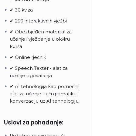
✔ 36 kviza
✔ 250 interaktivnih vježbi
✔ Obezbjeđen materijal za
učenje i vježbanje u okviru
kursa
✔ Online rječnik
✔ Speech Texter - alat za
učenje izgovaranja
✔ AI tehnologija kao pomoćni
alat za učenje - uči gramatiku i
konverzaciju uz AI tehnologiju
Uslovi za pohađanje:
Poželjno znanje nivoa A1.