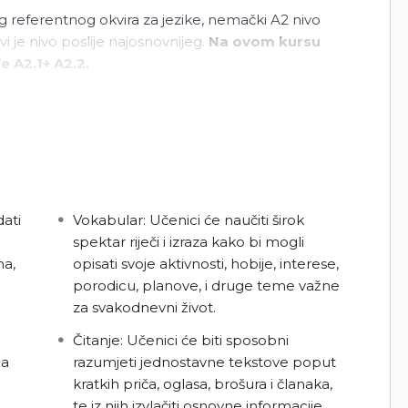
referentnog okvira za jezike, nemački A2 nivo
i je nivo poslije najosnovnijeg.
Na ovom kursu
e A2.1+ A2.2.
temelja znanja, pa je i dalje veliki akcenat na učenju
ma viših nivoa, mogli više da se fokusirate na razvoj
 rečenice i često upotrebljavane izraze vezane
akodnevnoj konverzaciji, da samostalno izražavate
ati
Vokabular: Učenici će naučiti širok
se uz pomoć sagovornika snađete u različitim
spektar riječi i izraza kako bi mogli
da putujete u zemlje nemačkog govornog područja.
na,
opisati svoje aktivnosti, hobije, interese,
porodicu, planove, i druge teme važne
macije o sebi, svom domu, porodici i prijateljima,
za svakodnevni život.
ima iz neposrednog okruženja. Takođe ćete moći
 ili restoran, prilikom čega ćete moćo da zatražite
Čitanje: Učenici će biti sposobni
gde se nešto nalazi, koliko košta ili kako da negde
ja
razumjeti jednostavne tekstove poput
 dobijete od izvornog govornika nemačkog.
kratkih priča, oglasa, brošura i članaka,
te iz njih izvlačiti osnovne informacije.