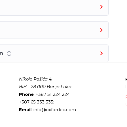
en
Nikole Pašića 4,
BiH - 78 000 Banja Luka
Phone
: +387 51 224 224
+387 65 333 335;
Email
: info@oxfordec.com