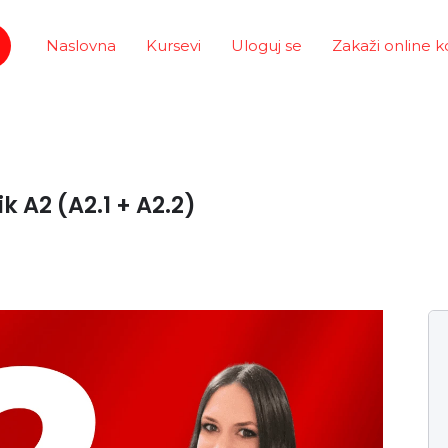
Naslovna
Kursevi
Uloguj se
Zakaži online k
k A2 (A2.1 + A2.2)