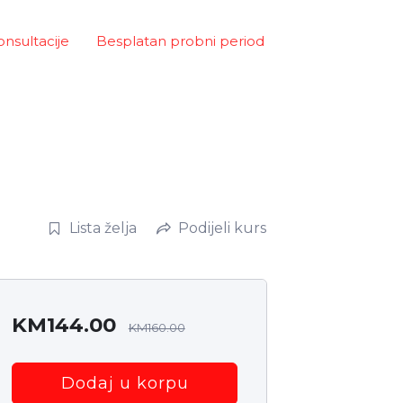
onsultacije
Besplatan probni period
Lista želja
Podijeli kurs
KM
144.00
KM
160.00
Dodaj u korpu