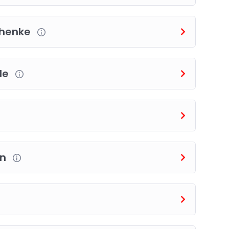
chenke
de
on