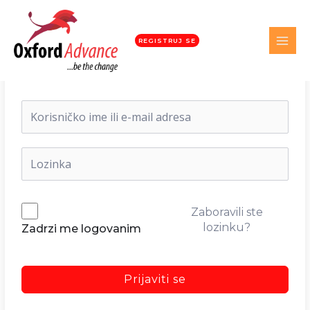
REGISTRUJ SE
Dobrodošli nazad!
Zaboravili ste
lozinku?
Zadrzi me logovanim
Prijaviti se