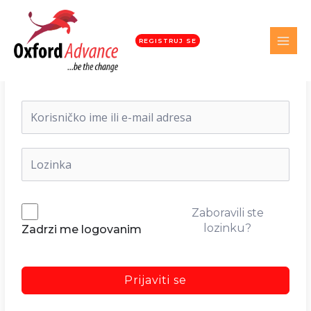
REGISTRUJ SE
Dobrodošli nazad!
Zaboravili ste
lozinku?
Zadrzi me logovanim
Prijaviti se