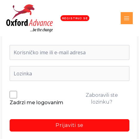
REGISTRUJ SE
Dobrodošli nazad!
Zaboravili ste
lozinku?
Zadrzi me logovanim
Prijaviti se