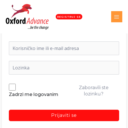
REGISTRUJ SE
Dobrodošli nazad!
Zaboravili ste
lozinku?
Zadrzi me logovanim
Prijaviti se