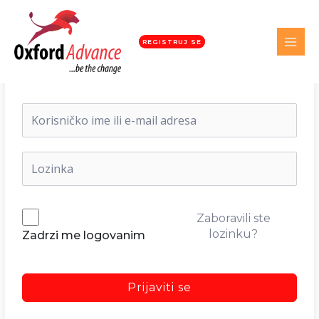
REGISTRUJ SE
Dobrodošli nazad!
Zaboravili ste
lozinku?
Zadrzi me logovanim
Prijaviti se