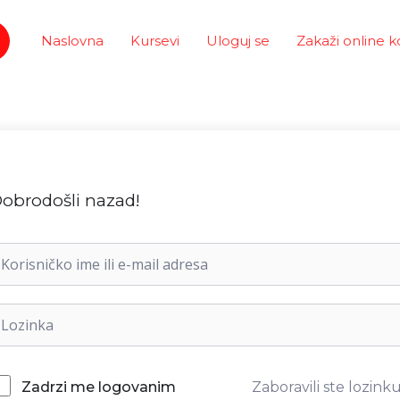
Naslovna
Kursevi
Uloguj se
Zakaži online k
obrodošli nazad!
Zaboravili ste lozink
Zadrzi me logovanim