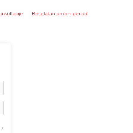
onsultacije
Besplatan probni period
u?