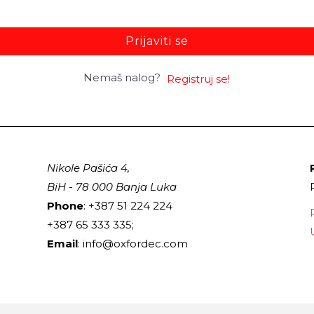
Prijaviti se
Nemaš nalog?
Registruj se!
Nikole Pašića 4,
BiH - 78 000 Banja Luka
Phone
: +387 51 224 224
+387 65 333 335;
Email
: info@oxfordec.com