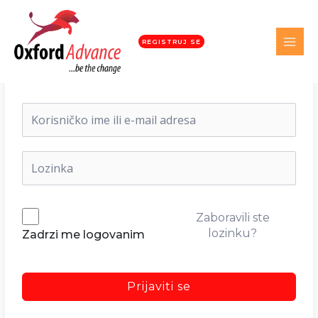
REGISTRUJ SE
Dobrodošli nazad!
Zaboravili ste
lozinku?
Zadrzi me logovanim
Prijaviti se