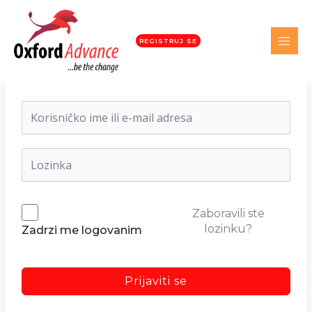
REGISTRUJ SE
Dobrodošli nazad!
Zaboravili ste
lozinku?
Zadrzi me logovanim
Prijaviti se