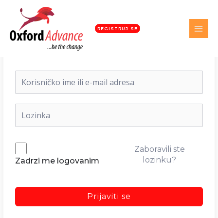
REGISTRUJ SE
Dobrodošli nazad!
Zaboravili ste
lozinku?
Zadrzi me logovanim
Prijaviti se