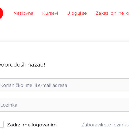
Naslovna
Kursevi
Uloguj se
Zakaži online k
obrodošli nazad!
Zaboravili ste lozink
Zadrzi me logovanim