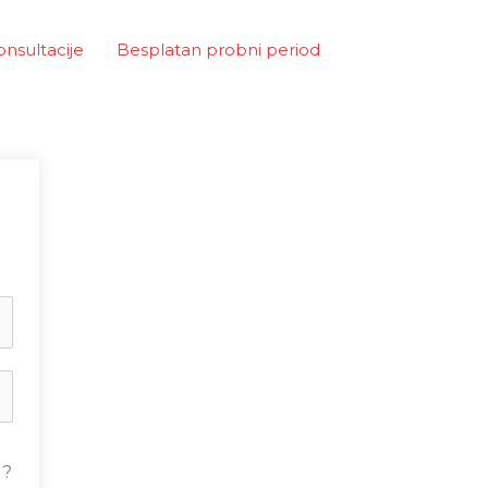
onsultacije
Besplatan probni period
u?