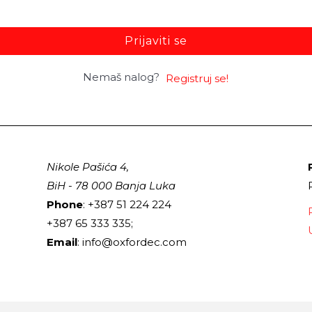
Prijaviti se
Nemaš nalog?
Registruj se!
Nikole Pašića 4,
BiH - 78 000 Banja Luka
Phone
: +387 51 224 224
+387 65 333 335;
Email
: info@oxfordec.com