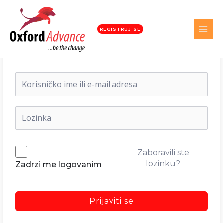
REGISTRUJ SE
Dobrodošli nazad!
Zaboravili ste
lozinku?
Zadrzi me logovanim
Prijaviti se