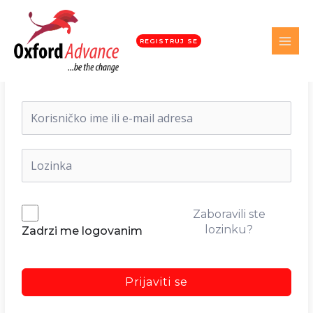
REGISTRUJ SE
Dobrodošli nazad!
Zaboravili ste
lozinku?
Zadrzi me logovanim
Prijaviti se