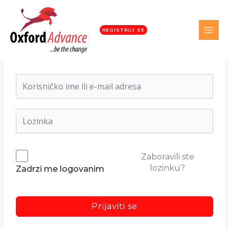
REGISTRUJ SE
Dobrodošli nazad!
Zaboravili ste
lozinku?
Zadrzi me logovanim
Prijaviti se