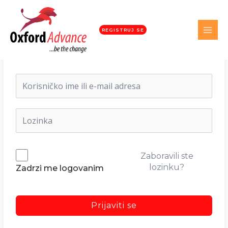
REGISTRUJ SE
Dobrodošli nazad!
Zaboravili ste
lozinku?
Zadrzi me logovanim
Prijaviti se