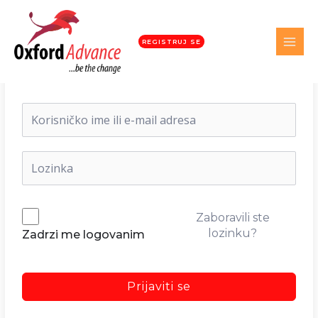
REGISTRUJ SE
Dobrodošli nazad!
Zaboravili ste
lozinku?
Zadrzi me logovanim
Prijaviti se