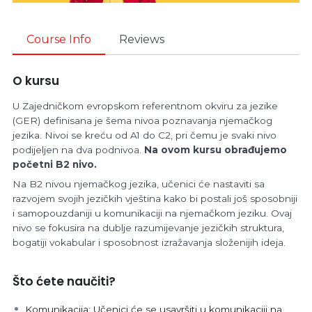
Course Info
Reviews
O kursu
U Zajedničkom evropskom referentnom okviru za jezike
(GER) definisana je šema nivoa poznavanja njemačkog
jezika. Nivoi se kreću od A1 do C2, pri čemu je svaki nivo
podijeljen na dva podnivoa.
Na ovom kursu obrađujemo
početni
B2
nivo.
Na B2 nivou njemačkog jezika, učenici će nastaviti sa
razvojem svojih jezičkih vještina kako bi postali još sposobniji
i samopouzdaniji u komunikaciji na njemačkom jeziku. Ovaj
nivo se fokusira na dublje razumijevanje jezičkih struktura,
bogatiji vokabular i sposobnost izražavanja složenijih ideja.
Što ćete naučiti?
Komunikacija: Učenici će se usavršiti u komunikaciji na