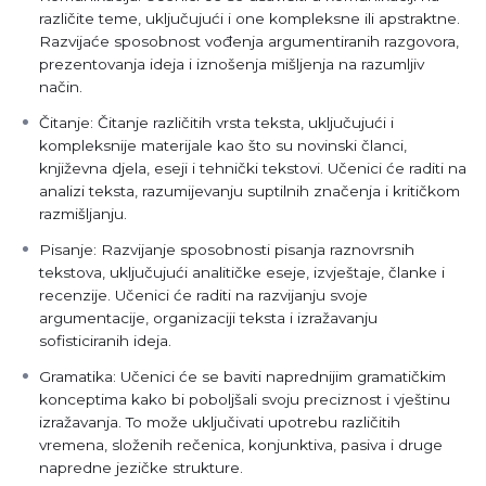
različite teme, uključujući i one kompleksne ili apstraktne.
Razvijaće sposobnost vođenja argumentiranih razgovora,
prezentovanja ideja i iznošenja mišljenja na razumljiv
način.
Čitanje: Čitanje različitih vrsta teksta, uključujući i
kompleksnije materijale kao što su novinski članci,
književna djela, eseji i tehnički tekstovi. Učenici će raditi na
analizi teksta, razumijevanju suptilnih značenja i kritičkom
razmišljanju.
Pisanje: Razvijanje sposobnosti pisanja raznovrsnih
tekstova, uključujući analitičke eseje, izvještaje, članke i
recenzije. Učenici će raditi na razvijanju svoje
argumentacije, organizaciji teksta i izražavanju
sofisticiranih ideja.
Gramatika: Učenici će se baviti naprednijim gramatičkim
konceptima kako bi poboljšali svoju preciznost i vještinu
izražavanja. To može uključivati upotrebu različitih
vremena, složenih rečenica, konjunktiva, pasiva i druge
napredne jezičke strukture.