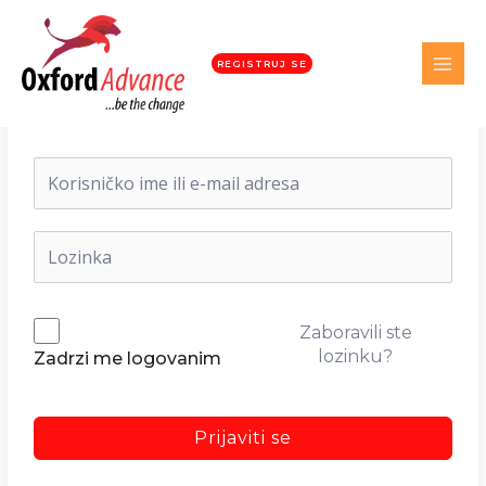
REGISTRUJ SE
Dobrodošli nazad!
Zaboravili ste
lozinku?
Zadrzi me logovanim
Prijaviti se