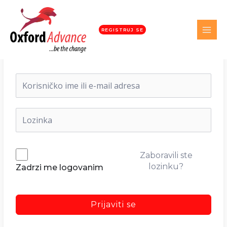
REGISTRUJ SE
Dobrodošli nazad!
Zaboravili ste
lozinku?
Zadrzi me logovanim
Prijaviti se