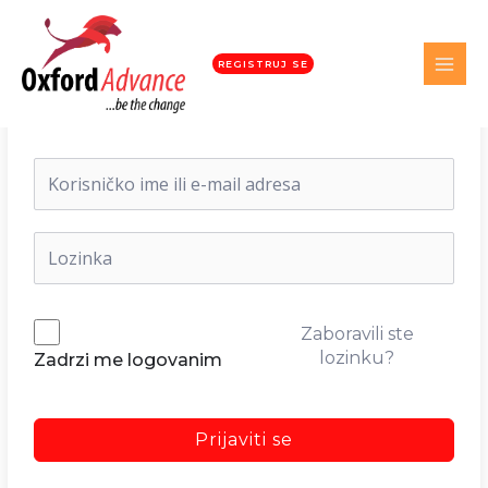
REGISTRUJ SE
Dobrodošli nazad!
Zaboravili ste
lozinku?
Zadrzi me logovanim
Prijaviti se