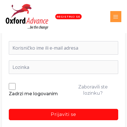
REGISTRUJ SE
Dobrodošli nazad!
Zaboravili ste
lozinku?
Zadrzi me logovanim
Prijaviti se