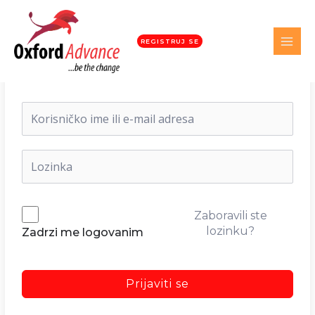
REGISTRUJ SE
Dobrodošli nazad!
Zaboravili ste
lozinku?
Zadrzi me logovanim
Prijaviti se