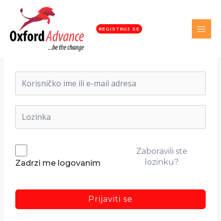
REGISTRUJ SE
Dobrodošli nazad!
Zaboravili ste
lozinku?
Zadrzi me logovanim
Prijaviti se