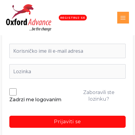
REGISTRUJ SE
Dobrodošli nazad!
Zaboravili ste
lozinku?
Zadrzi me logovanim
Prijaviti se