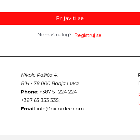
Prijaviti se
Nemaš nalog?
Registruj se!
Nikole Pašića 4,
BiH - 78 000 Banja Luka
Phone
: +387 51 224 224
+387 65 333 335;
Email
: info@oxfordec.com