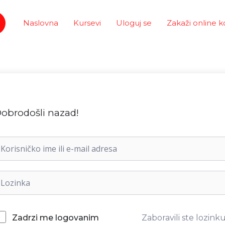
Naslovna
Kursevi
Uloguj se
Zakaži online k
obrodošli nazad!
Zaboravili ste lozink
Zadrzi me logovanim