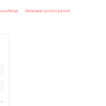
onsultacije
Besplatan probni period
u?