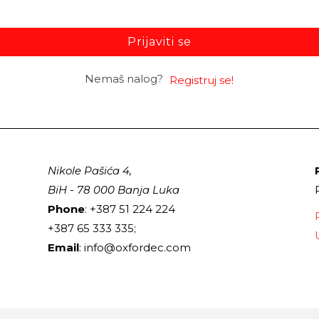
Prijaviti se
Nemaš nalog?
Registruj se!
Nikole Pašića 4,
BiH - 78 000 Banja Luka
Phone
: +387 51 224 224
+387 65 333 335;
Email
: info@oxfordec.com