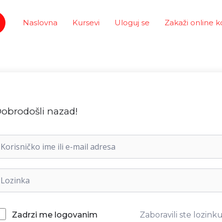
Naslovna
Kursevi
Uloguj se
Zakaži online k
obrodošli nazad!
Zaboravili ste lozink
Zadrzi me logovanim