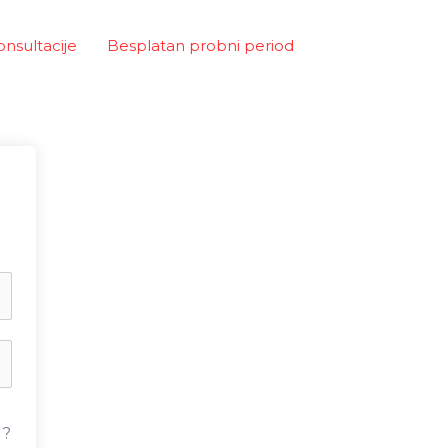
onsultacije
Besplatan probni period
u?