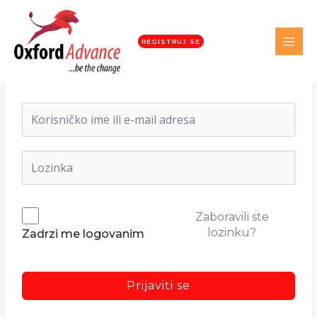
REGISTRUJ SE
Dobrodošli nazad!
Zaboravili ste
lozinku?
Zadrzi me logovanim
Prijaviti se