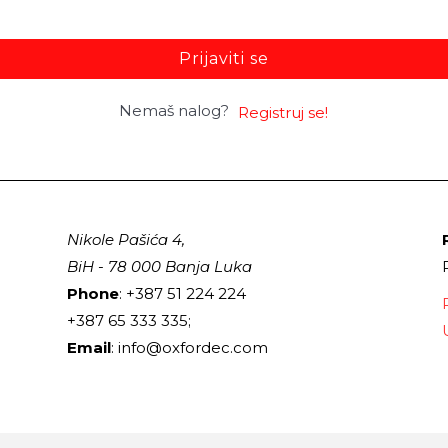
Prijaviti se
Nemaš nalog?
Registruj se!
Nikole Pašića 4,
BiH - 78 000 Banja Luka
Phone
: +387 51 224 224
+387 65 333 335;
Email
: info@oxfordec.com