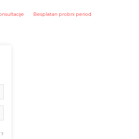
onsultacije
Besplatan probni period
u?