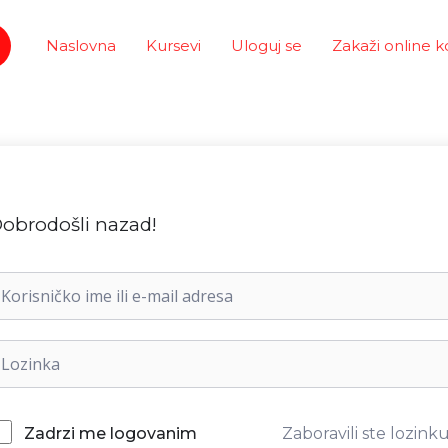
Naslovna
Kursevi
Uloguj se
Zakaži online k
obrodošli nazad!
Zaboravili ste lozink
Zadrzi me logovanim